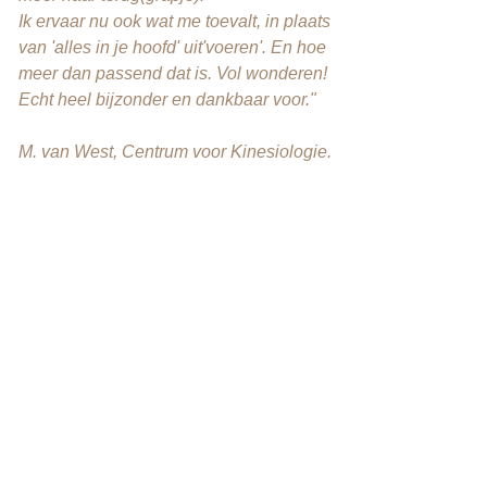
Ik ervaar nu ook wat me toevalt, in plaats
van 'alles in je hoofd' uit'voeren'. En hoe
meer dan passend dat is. Vol wonderen!
Echt heel bijzonder en dankbaar voor."
M. van West, Centrum voor Kinesiologie.
"Sinds de activatie ben ik in een
positieve spiraal
terecht gekomen. Ik
heb meer energie.
Het bracht me dichter bij mijn
bewustzijn. Ik voel nu beter wat ik nodig
heb. Ik kan meer mezelf zijn."​
A. Mooie man van 40 jr.