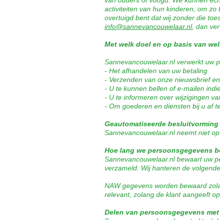
van ouders of voogd. We kunnen echte
activiteiten van hun kinderen, om z
overtuigd bent dat wij zonder die t
info@sannevancouwelaar.nl
, dan ver
Met welk doel en op basis van we
Sannevancouwelaar.nl verwerkt uw 
- Het afhandelen van uw betaling
- Verzenden van onze nieuwsbrief en
- U te kunnen bellen of e-mailen indi
- U te informeren over wijzigingen v
- Om goederen en diensten bij u af t
Geautomatiseerde besluitvorming
Sannevancouwelaar.nl neemt niet op
Hoe lang we persoonsgegevens b
Sannevancouwelaar.nl bewaart uw pe
verzameld. Wij hanteren de volgend
NAW gegevens worden bewaard zolang d
relevant, zolang de klant aangeeft op
Delen van persoonsgegevens met