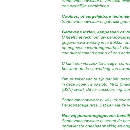
Sannevancouwelaar.nl verstrekt uitsl
een wettelijke verplichting.
Cookies, of vergelijkbare techniek
Sannevancouwelaar.nl gebruikt geen 
Gegevens inzien, aanpassen of ve
U heeft het recht om uw persoonsgege
gegevensverwerking in te trekken o
op gegevensoverdraagbaarheid. Dat b
computerbestand naar u of een ander
U kunt een verzoek tot inzage, corr
bezwaar op de verwerking van uw p
Om er zeker van te zijn dat het verz
in deze kopie uw pasfoto, MRZ (ma
(BSN) zwart. Dit ter bescherming va
Sannevancouwelaar.nl wil u er tevens 
Persoonsgegevens. Dat kan via de v
Hoe wij persoonsgegevens beveil
Sannevancouwelaar.nl neemt de bes
ongewenste openbaarmaking en ongeoor