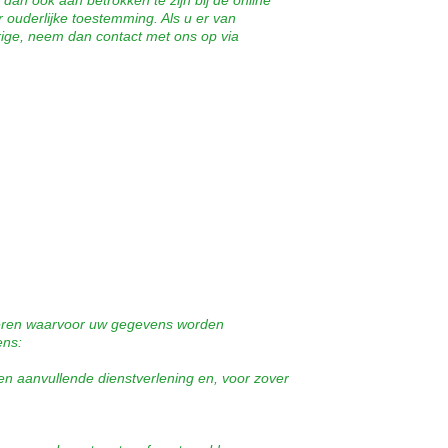
dan ook aan betrokken te zijn bij de online
ouderlijke toestemming. Als u er van
rige, neem dan contact met ons op via
iseren waarvoor uw gegevens worden
ens:
en aanvullende dienstverlening en, voor zover