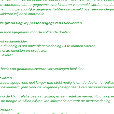
r niet controleren of een bezoeker ouder dan 16 is. Wij raden ouders 
o te voorkomen dat er gegevens over kinderen verzameld worden zonder 
oestemming persoonlijke gegevens hebben verzameld over een minderja
wijderen wij deze informatie.
lke grondslag wij persoonsgegevens verwerken
persoonsgegevens voor de volgende doelen:
/of reclamefolder
en dit nodig is om onze dienstverlening uit te kunnen voeren
an onze diensten en producten
e leveren
 basis van geautomatiseerde verwerkingen besluiten.
ewaren
rsoonsgegevens niet langer dan strikt nodig is om de doelen te real
e bewaartermijnen voor de volgende (categorieën) van persoonsgegev
e klant relatie bestaat, zolang er een redelijke verwachting is op e
 de hoogte te willen blijven van informatie omtrent de dienstverlening.
 derden