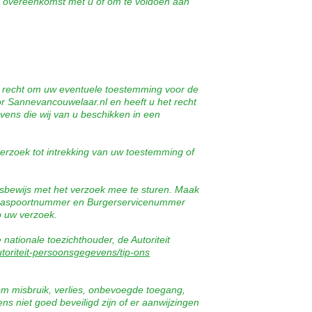
nze overeenkomst met u of om te voldoen aan
et recht om uw eventuele toestemming voor de
 Sannevancouwelaar.nl en heeft u het recht
ens die wij van u beschikken in een
erzoek tot intrekking van uw toestemming of
itsbewijs met het verzoek mee te sturen. Maak
, paspoortnummer en Burgerservicenummer
p uw verzoek.
nationale toezichthouder, de Autoriteit
utoriteit-persoonsgegevens/tip-ons
 misbruik, verlies, onbevoegde toegang,
 niet goed beveiligd zijn of er aanwijzingen