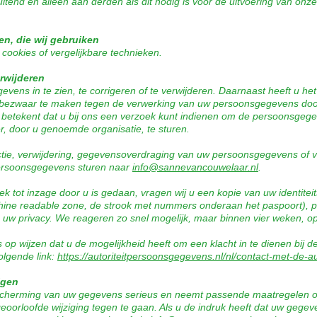
uitend en alleen aan derden als dit nodig is voor de uitvoering van o
en, die wij gebruiken
cookies of vergelijkbare technieken.
rwijderen
vens in te zien, te corrigeren of te verwijderen. Daarnaast heeft u h
f bezwaar te maken tegen de verwerking van uw persoonsgegevens door
etekent dat u bij ons een verzoek kunt indienen om de persoonsgegev
, door u genoemde organisatie, te sturen.
ectie, verwijdering, gegevensoverdraging van uw persoonsgegevens of v
ersoonsgegevens sturen naar
info@sannevancouwelaar.nl
.
oek tot inzage door u is gedaan, vragen wij u een kopie van uw identite
chine readable zone, de strook met nummers onderaan het paspoort)
n uw privacy. We reageren zo snel mogelijk, maar binnen vier weken, o
op wijzen dat u de mogelijkheid heeft om een klacht in te dienen bij de 
olgende link:
https://autoriteitpersoonsgegevens.nl/nl/contact-met-de-a
igen
cherming van uw gegevens serieus en neemt passende maatregelen om
loofde wijziging tegen te gaan. Als u de indruk heeft dat uw gegevens