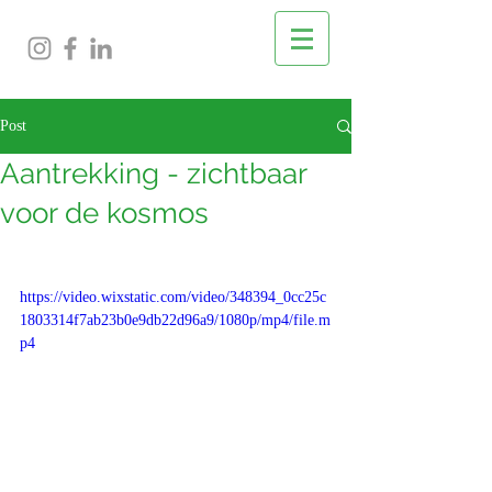
Post
Aantrekking - zichtbaar
voor de kosmos
https://video.wixstatic.com/video/348394_0cc25c
1803314f7ab23b0e9db22d96a9/1080p/mp4/file.m
p4