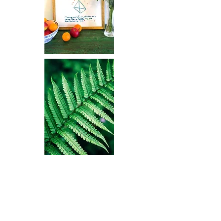
"Inspires, triggers my curiousity."
Emilie Bender - mother, marketeer
​"Getting to know what I really want with a